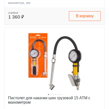
манометра, мм
Диапазон измеряемого
0-12
давления, бар
1 590 ₽
В корзину
1 360 ₽
Пистолет для накачки шин грузовой 15 АТМ с
манометром