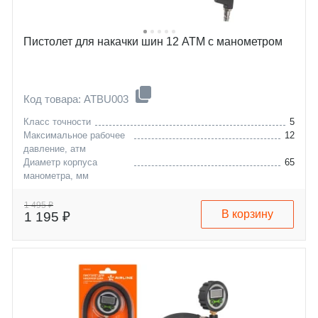
Пистолет для накачки шин 12 АТМ с манометром
Код товара: ATBU003
Класс точности
5
Максимальное рабочее
12
давление, атм
Диаметр корпуса
65
манометра, мм
Диапазон измеряемого
0-12
давления, бар
1 495 ₽
В корзину
1 195 ₽