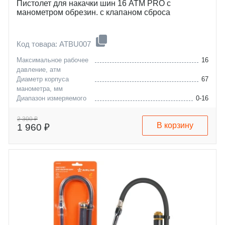
Пистолет для накачки шин 16 АТМ PRO с
манометром обрезин. с клапаном сброса
Код товара: ATBU007
Максимальное рабочее
16
давление, атм
Диаметр корпуса
67
манометра, мм
Диапазон измеряемого
0-16
давления, бар
Длина шланга с
45
2 300 ₽
В корзину
1 960 ₽
наконечником, см