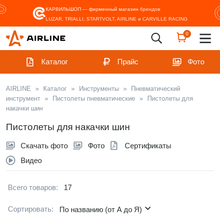
КАРВИЛЬШОП — фирменный магазин
брендов
LUZAR, TRIALLI, STARTVOLT, AIRLINE и CARVILLE RACING
0
Каталог
Прайс
Фото
AIRLINE
»
Каталог
»
Инструменты
»
Пневматический
инструмент
»
Пистолеты пневматические
»
Пистолеты для
накачки шин
Пистолеты для накачки шин
Скачать фото
Фото
Сертификаты
Видео
Всего товаров:
17
Сортировать:
По названию (от А до Я)