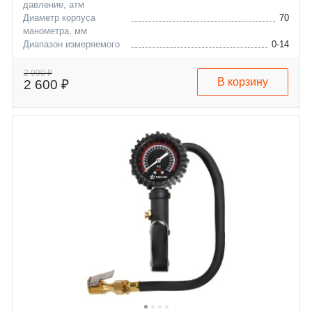
давление, атм
Диаметр корпуса
70
манометра, мм
Диапазон измеряемого
0-14
давления, бар
Длина шланга с
45
2 990 ₽
В корзину
2 600 ₽
наконечником, см