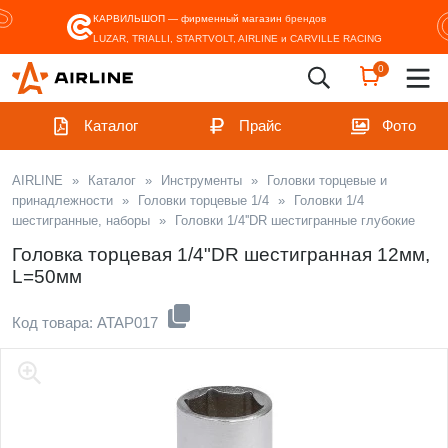
КАРВИЛЬШОП — фирменный магазин
брендов
LUZAR, TRIALLI, STARTVOLT, AIRLINE и CARVILLE RACING
0
Каталог
Прайс
Фото
AIRLINE
»
Каталог
»
Инструменты
»
Головки торцевые и
принадлежности
»
Головки торцевые 1/4
»
Головки 1/4
шестигранные, наборы
»
Головки 1/4''DR шестигранные глубокие
Головка торцевая 1/4"DR шестигранная 12мм,
L=50мм
Код товара: ATAP017