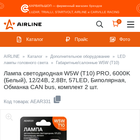
КАРВИЛЬШОП — фирменный магазин
брендов
LUZAR, TRIALLI, STARTVOLT, AIRLINE и CARVILLE RACING
0
Каталог
Прайс
Фото
AIRLINE
»
Каталог
»
Дополнительное оборудование
»
LED
лампы головного света
»
Габаритные/салонные W5W (T10)
Лампа светодиодная W5W (T10) PRO, 6000K
(Белый), 12/24В, 2.8Вт, 57LED, Биполярная,
Обманка CAN bus, комплект 2 шт.
Код товара: AEAR331