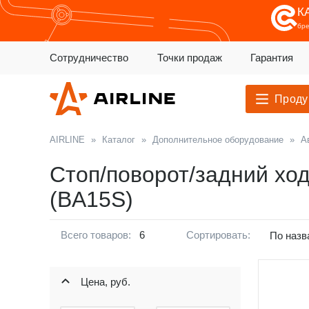
К
бр
Сотрудничество
Точки продаж
Гарантия
Проду
AIRLINE
»
Каталог
»
Дополнительное оборудование
»
А
Стоп/поворот/задний хо
(BA15S)
Всего товаров:
6
Сортировать:
По назв
Цена, руб.