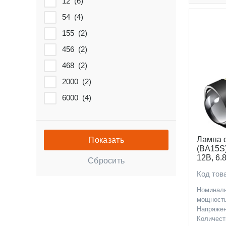
12 (
6
)
54 (
4
)
155 (
2
)
456 (
2
)
468 (
2
)
2000 (
2
)
6000 (
4
)
Лампа 
(BA15S)
12В, 6.
комплек
Код тов
Номинал
мощность
Напряжен
Количест