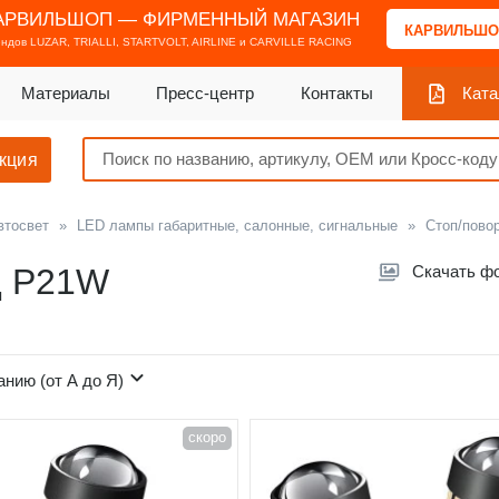
АРВИЛЬШОП — ФИРМЕННЫЙ МАГАЗИН
КАРВИЛЬШО
ендов
LUZAR, TRIALLI, STARTVOLT, AIRLINE и CARVILLE RACING
Материалы
Пресс-центр
Контакты
Ката
кция
втосвет
»
LED лампы габаритные, салонные, сигнальные
»
Стоп/пово
д P21W
Скачать ф
анию (от А до Я)
скоро