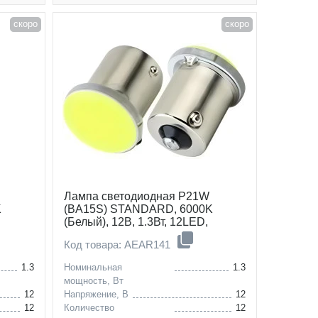
скоро
скоро
Лампа светодиодная P21W
K
(BA15S) STANDARD, 6000K
(Белый), 12В, 1.3Вт, 12LED,
Полярная, комплект 2 шт.
Код товара: AEAR141
1.3
Номинальная
1.3
мощность, Вт
12
Напряжение, В
12
12
Количество
12