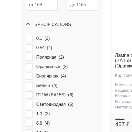
SPECIFICATIONS
0.1 (
2
)
0.54 (
4
)
Лампа 
Полярная (
2
)
(BA15S
(Оранже
Оранжевый (
2
)
Биполя
Код тов
Биолярная (
4
)
Номинал
Белый (
4
)
мощность
P21W (BA15S) (
6
)
Напряжен
Количест
Светодиодная (
6
)
светодио
Цоколь
1.3 (
2
)
540 ₽
6.8 (
4
)
457 ₽