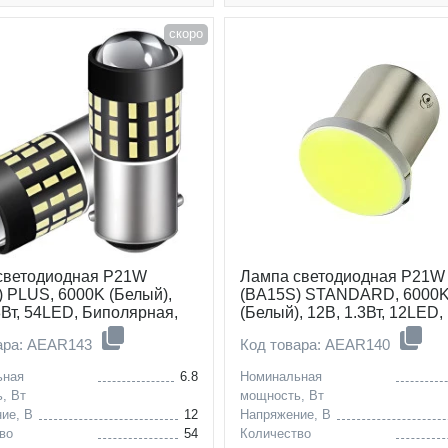
скоро
светодиодная P21W
Лампа светодиодная P21W
 PLUS, 6000K (Белый),
(BA15S) STANDARD, 6000
8Вт, 54LED, Биполярная,
(Белый), 12В, 1.3Вт, 12LED,
т 2 шт.
Полярная
ара: AEAR143
Код товара: AEAR140
ьная
6.8
Номинальная
, Вт
мощность, Вт
ие, В
12
Напряжение, В
во
54
Количество