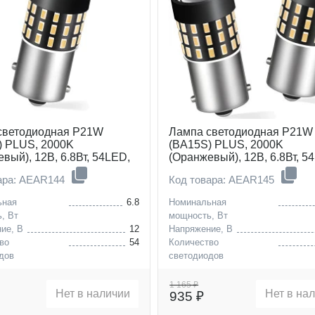
светодиодная P21W
Лампа светодиодная P21W
) PLUS, 2000K
(BA15S) PLUS, 2000K
вый), 12В, 6.8Вт, 54LED,
(Оранжевый), 12В, 6.8Вт, 5
рная
Биполярная, комплект 2 шт.
ара: AEAR144
Код товара: AEAR145
ьная
6.8
Номинальная
, Вт
мощность, Вт
ие, В
12
Напряжение, В
во
54
Количество
дов
светодиодов
P21W (BA15S)
Цоколь
P21W 
1 165 ₽
Нет в наличии
Нет в на
935 ₽