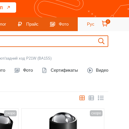
П
0
лог
Прайс
Фото
Рус
рот/задний ход P21W (BA15S)
ото
Фото
Сертификаты
Видео
скоро
скоро