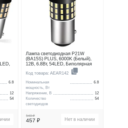
Лампа светодиодная P21W
(BA15S) PLUS, 6000K (Белый),
4LED,
12В, 6.8Вт, 54LED, Биполярная
Код товара: AEAR142
6.8
Номинальная
6.8
мощность, Вт
12
Напряжение, В
12
54
Количество
54
светодиодов
(BA15S)
Цоколь
P21W (BA15S)
540 ₽
личии
Нет в наличии
457 ₽