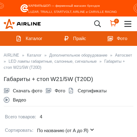
КАРВИЛЬШОП — фирменный магазин
брендов
LUZAR, TRIALLI, STARTVOLT, AIRLINE и CARVILLE RACING
0
Каталог
Прайс
Фото
AIRLINE
»
Каталог
»
Дополнительное оборудование
»
Автосвет
»
LED лампы габаритные, салонные, сигнальные
»
Габариты +
стоп W21/5W (T20D)
Габариты + стоп W21/5W (T20D)
Скачать фото
Фото
Сертификаты
Видео
Всего товаров:
4
Сортировать:
По названию (от А до Я)