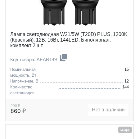
Лампа светодиодная W21/5W (T20D) PLUS, 1200K
(Красный), 12В, 16Вт, 144LED, Биполярная,
комплект 2 шт.
Код товара: AEAR149
Номинальная
16
мощность, Вт
Напряжение, В
12
Количество
144
светодиодов
Цоколь
W21/5W (T20D)
990 ₽
Нет в наличии
860 ₽
скоро