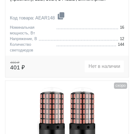
Код товара: AEAR148
Номинальная
16
мощность, Вт
Напряжение, В
12
Количество
144
светодиодов
Цоколь
W21/5W (T20D)
460 ₽
Нет в наличии
401 ₽
скоро