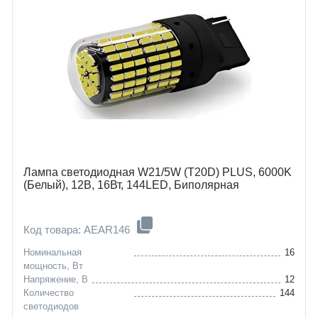
Лампа светодиодная W21/5W (T20D) PLUS, 6000K
(Белый), 12В, 16Вт, 144LED, Биполярная
Код товара: AEAR146
Номинальная
16
мощность, Вт
Напряжение, В
12
Количество
144
светодиодов