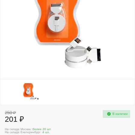
250 ₽
В наличии
201 ₽
На складе Москва :
более 20 шт.
На складе Екатеринбург :
4 шт.