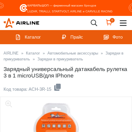
КАРВИЛЬШОП — фирменный магазин
брендов
LUZAR, TRIALLI, STARTVOLT, AIRLINE и CARVILLE RACING
0
Каталог
Прайс
Фото
AIRLINE
»
Каталог
»
Автомобильные аксессуары
»
Зарядки в
прикуриватель
»
Зарядки в прикуриватель
Зарядный универсальный датакабель рулетка
3 в 1 microUSB/для IPhone
Код товара: ACH-3R-15