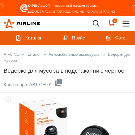
КАРВИЛЬШОП — фирменный магазин
брендов
LUZAR, TRIALLI, STARTVOLT, AIRLINE и CARVILLE RACING
0
Каталог
Прайс
Фото
AIRLINE
»
Каталог
»
Автомобильные аксессуары
»
Ведёрки для
мусора
Ведёрко для мусора в подстаканник, черное
Код товара: ABT-CH-01