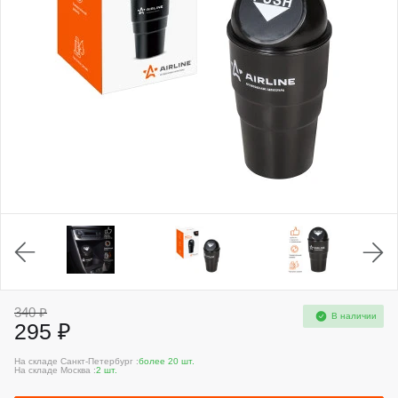
340 ₽
В наличии
295 ₽
На складе Санкт-Петербург :
более 20 шт.
На складе Москва :
2 шт.