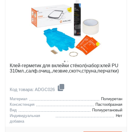
Клей-герметик для вклейки стёкол(набор:клей PU
310мл.,салф.очищ.,лезвие,скотч,струна,перчатки)
Код товара: ADGC026
Материал
Полиуретан
Консистенция
Пастообразная
Вид
Полиуретановый
Индивидуальная
Нет
добавка