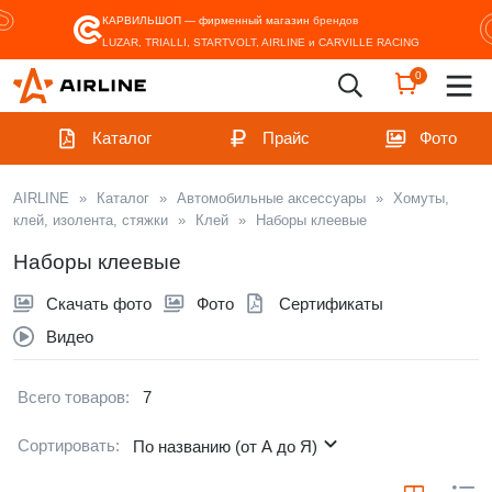
КАРВИЛЬШОП — фирменный магазин
брендов
LUZAR, TRIALLI, STARTVOLT, AIRLINE и CARVILLE RACING
0
Каталог
Прайс
Фото
AIRLINE
»
Каталог
»
Автомобильные аксессуары
»
Хомуты,
клей, изолента, стяжки
»
Клей
»
Наборы клеевые
Наборы клеевые
Скачать фото
Фото
Сертификаты
Видео
Всего товаров:
7
Сортировать:
По названию (от А до Я)