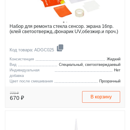
Набор для ремонта стекла сенсор. экрана 16пр.
(клей светоотвержд.,фонарик UV,обезжир.и проч.)
Код товара: ADGC025
Консистенция
Жидкий
Вид
Специальный, светоотверждаевый
Индивидуальная
Нет
добавка
Цвет после смешивания
Прозрачный
770 ₽
В корзину
670 ₽