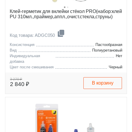
Клей-герметик для вклейки стёкол PRO(набор:клей
PU 310мл.,праймер,аппл.,очист.cтекла,струны)
Код товара: ADGC050
Консистенция
Пастообразная
Вид
Полиуретановый
Индивидуальная
Нет
добавка
Цвет после смешивания
Черный
3 270 ₽
В корзину
2 840 ₽