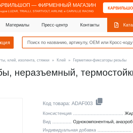
АРВИЛЬШОП — ФИРМЕННЫЙ МАГАЗИН
КАРВИЛЬШО
ендов
LUZAR, TRIALLI, STARTVOLT, AIRLINE и CARVILLE RACING
Материалы
Пресс-центр
Контакты
Ката
кция
ты, клей, изолента, стяжки
»
Клей
»
Герметики-фиксаторы резьбы
ы, неразъемный, термостойкий
Код товара: ADAF003
Консистенция
Жид
Вид
Однокомпонентный, анаэро
Индивидуальная добавка