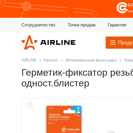
К
бр
Сотрудничество
Точки продаж
Гарантия
Проду
AIRLINE
»
Каталог
»
Автомобильные аксессуары
»
Хому
Герметик-фиксатор резьб
одност.блистер