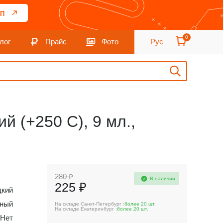
П
0
лог
Прайс
Фото
Рус
 (+250 С), 9 мл.,
280 ₽
В наличии
225 ₽
кий
бный
На складе Санкт-Петербург :
более 20 шт.
На складе Екатеринбург :
более 20 шт.
Нет