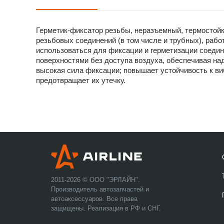
Герметик-фиксатор резьбы, неразъемный, термостой
резьбовых соединений (в том числе и трубных), раб
использоваться для фиксации и герметизации соедин
поверхностями без доступа воздуха, обеспечивая на
высокая сила фиксации; повышает устойчивость к ви
предотвращает их утечку.
2011-2026 © ООО "ЭРЛАЙН".
Производитель автозапчастей и
автоаксессуаров. Все права
защищены. Реализация в РФ и СНГ.