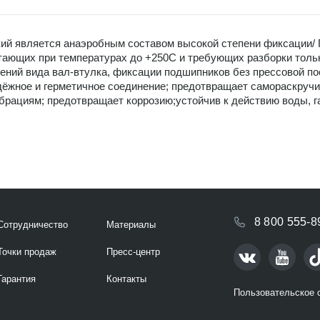
кий является анаэробным составом высокой степени фиксации/ 
отающих при температурах до +250С и требующих разборки тольк
ений вида вал-втулка, фиксации подшипников без прессовой по
дёжное и герметичное соединение; предотвращает самораскручи
брациям; предотвращает коррозию;устойчив к действию воды, г
8 800 555-8
Сотрудничество
Материалы
Точки продаж
Пресс-центр
Гарантия
Контакты
Пользовательское 